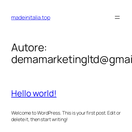
Vai
al
madeinitalia.top
contenuto
Autore:
demamarketingltd@gmai
Hello world!
Welcome to WordPress. This is your first post. Edit or
delete it, then start writing!